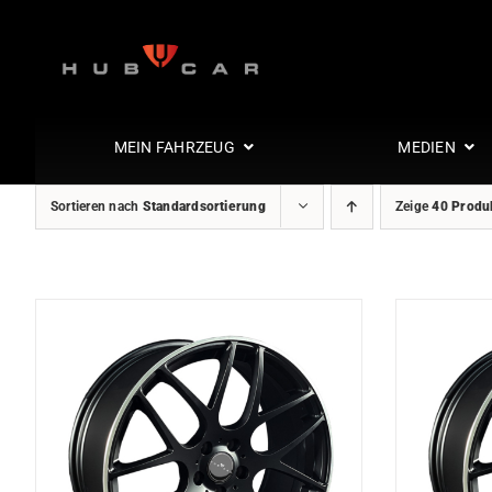
Zum
Inhalt
springen
MEIN FAHRZEUG
MEDIEN
Sortieren nach
Standardsortierung
Zeige
40 Produ
Interieur
Leder statt S
Lederaussta
Glaswindsch
Sitze
Stereokonzep
Innenraum
Innenraum S
Leder statt L