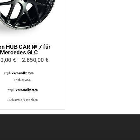
ttung
Dachmodul
tungs-
Lichtmodul
en HUB CAR № 7 für
Mercedes GLC
50,00
€
2.850,00
€
–
zzgl.
Versandkosten
inkl. MwSt.
zzgl.
Versandkosten
Lieferzeit:
4 Wochen