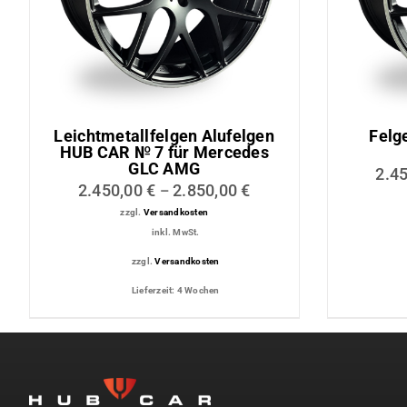
Lederaussta
Lederausstat
Rechner
Leichtmetallfelgen Alufelgen
Felg
HUB CAR № 7 für Mercedes
GLC AMG
2.4
2.450,00
€
2.850,00
€
–
zzgl.
Versandkosten
inkl. MwSt.
zzgl.
Versandkosten
Lieferzeit:
4 Wochen