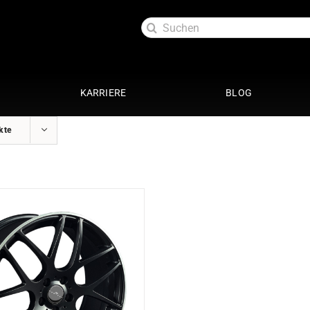
Suche
nach:
KARRIERE
BLOG
kte
Exterieur
Service
oftlack
Auspuffanlage 4 Zylinder
29 Punkte Check
ttung
Auspuffanlage 6 Zylinder
Kundendienst
ott
Fahrwerke
Getriebespülung
Reparatur
Performance
te
Restauration
Lackaufbereitung
Leistungssteigerung
Getriebeoptimierung
anierung
Elektrik
ack