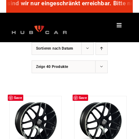
h sind wir nur eingeschränkt erreichbar. Bitte nu
Zum
Inhalt
springen
Sortieren nach
Datum
Zeige
40 Produkte
Save
Save