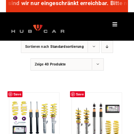
ch sind wir nur eingeschränkt erreichbar. Bitte nu
Zum
Inhalt
springen
Sortieren nach
Standardsortierung
Zeige
40 Produkte
Save
Save