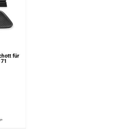
hott für
171
n
ge