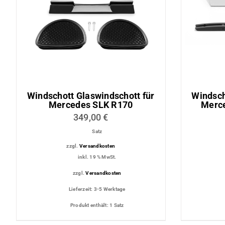
Lederaussta
Lederausstat
Rechner
Windschott Glaswindschott für
Windsch
Mercedes SLK R170
Merce
349,00
€
Satz
zzgl.
Versandkosten
inkl. 19 % MwSt.
zzgl.
Versandkosten
Lieferzeit:
3-5 Werktage
Produkt enthält: 1
Satz