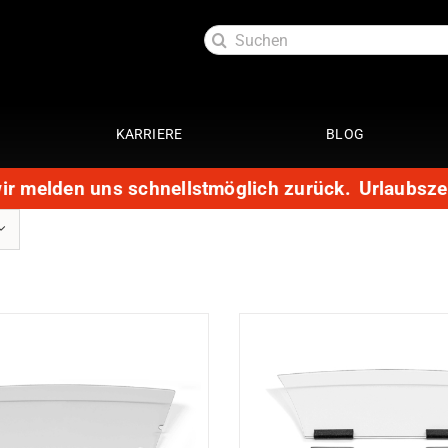
Suche
nach:
KARRIERE
BLOG
ir melden uns schnellstmöglich zurück.
Urlaubszeit
Exterieur
Service
oftlack
Auspuffanlage 4 Zylinder
29 Punkte Check
ttung
Auspuffanlage 6 Zylinder
Kundendienst
ott
Fahrwerke
Getriebespülung
Reparatur
Performance
te
Restauration
Lackaufbereitung
Leistungssteigerung
Getriebeoptimierung
anierung
Elektrik
ack