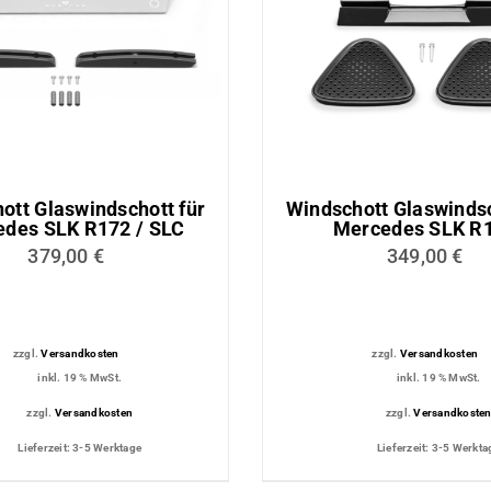
ttung
Dachmodul
tungs-
Lichtmodul
ott Glaswindschott für
Windschott Glaswindsc
des SLK R172 / SLC
Mercedes SLK R
379,00
€
349,00
€
zzgl.
Versandkosten
zzgl.
Versandkosten
inkl. 19 % MwSt.
inkl. 19 % MwSt.
zzgl.
Versandkosten
zzgl.
Versandkoste
Lieferzeit:
3-5 Werktage
Lieferzeit:
3-5 Werkta