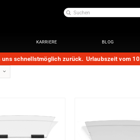
Suche
nach:
KARRIERE
BLOG
uns schnellstmöglich zurück.
Urlaubszeit vom 10. b
Exterieur
Service
oftlack
Auspuffanlage 4 Zylinder
29 Punkte Check
ttung
Auspuffanlage 6 Zylinder
Kundendienst
ott
Fahrwerke
Getriebespülung
Reparatur
Performance
te
Restauration
Lackaufbereitung
Leistungssteigerung
Getriebeoptimierung
anierung
Elektrik
ack