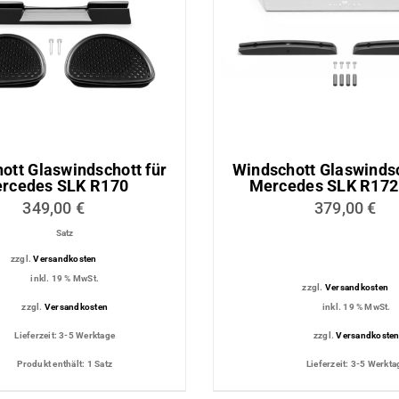
ttung
Dachmodul
tungs-
Lichtmodul
ott Glaswindschott für
Windschott Glaswindsc
rcedes SLK R170
Mercedes SLK R172
349,00
€
379,00
€
Satz
zzgl.
Versandkosten
inkl. 19 % MwSt.
zzgl.
Versandkosten
zzgl.
Versandkosten
inkl. 19 % MwSt.
Lieferzeit:
3-5 Werktage
zzgl.
Versandkoste
Produkt enthält: 1
Satz
Lieferzeit:
3-5 Werkta