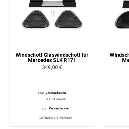
Lederaussta
Lederausstat
Rechner
Windschott Glaswindschott für
Windsch
Mercedes SLK R171
Me
349,00
€
zzgl.
Versandkosten
inkl. 19 % MwSt.
zzgl.
Versandkosten
Lieferzeit:
3-5 Werktage