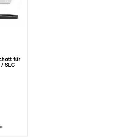
hott für
 / SLC
n
ge