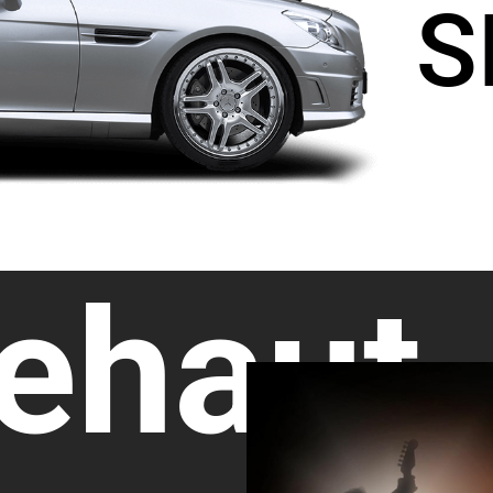
S
ehaut