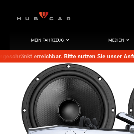
Zum
Inhalt
springen
MEIN FAHRZEUG
MEDIEN
nkt erreichbar. Bitte nutzen Sie unser Anfrageform
Interieur
Glaswindsch
Stereokonzep
Exterieur
Auspuffanlag
Auspuffanlag
Fahrwerk