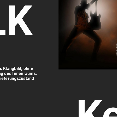
LK
s Klangbild, ohne
ng des Innenraums.
lieferungszustand
Ke