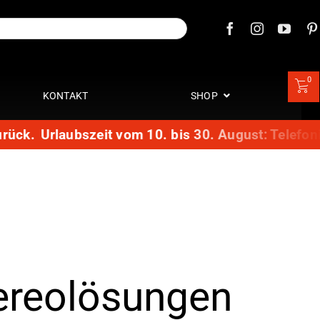
0
KONTAKT
SHOP
aubszeit vom 10. bis 30. August: Telefonisch sind
ereolösungen