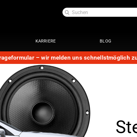
Suche
nach:
KARRIERE
BLOG
ular – wir melden uns schnellstmöglich zurück.
Url
Elektrik
ott
Dachmodul
29 Punkte Check
te
Getriebespülung
Performance
Lackaufbereitung
Leistungssteigerung
en 4 Zylinder
Getriebeoptimierung
en 6 Zylinder
St