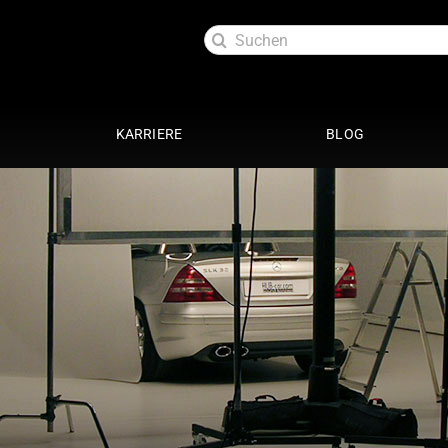
Suche
nach:
KARRIERE
BLOG
Exterieur
Service
oftlack
Auspuffanlage 4 Zylinder
29 Punkte Check
ttung
Auspuffanlage 6 Zylinder
Kundendienst
ott
Fahrwerke
Getriebespülung
Reparatur
Performance
te
Restauration
Lackaufbereitung
Leistungssteigerung
Getriebeoptimierung
anierung
Elektrik
ack