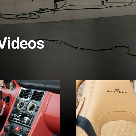
ttung
Dachmodul
tungs-
Lichtmodul
Videos