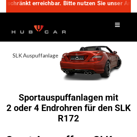
nkt erreichbar. Bitte nutzen Sie unser Anfragefor
Zum
Inhalt
springen
SLK Auspuffanlage
+ Kerniger Sound
+ Hochwertiger Edelstahl
+ Chrom, poliert, schwarz
Sportauspuffanlagen mit
2 oder 4 Endrohren für den SLK
R172