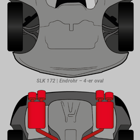
SLK 172
|
Endrohr – 4-er oval