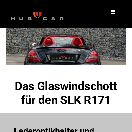
Zum
Inhalt
springen
Das Glaswindschott
für den SLK R171
Lederoptikhalter und