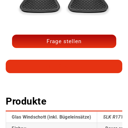
Frage stellen
Zum Shop
Produkte
Glas Windschott (inkl. Bügeleinsätze)
SLK R171 a