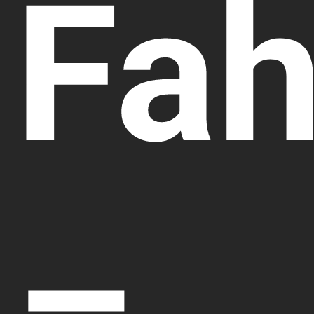
Fah
–