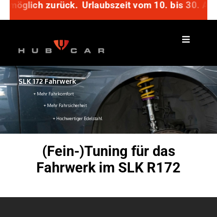
ich zurück.
Zum
Urlaubszeit vom 10. bis 30. August: Te
Inhalt
springen
SLK 172 Fahrwerk
+ Mehr Fahrkomfort
+ Mehr Fahrsicherheit
+ Hochwertiger Edelstahl
(Fein-)Tuning für das
Fahrwerk im SLK R172