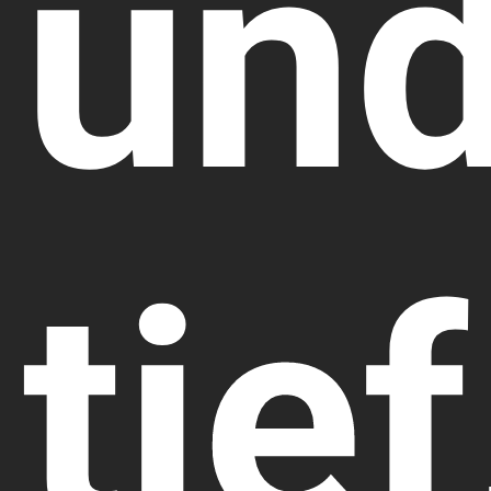
un
tief