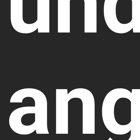
un
an