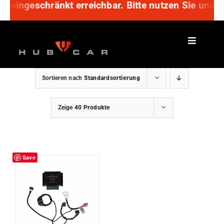
ur eingeschränkt erreichbar. Bitte nutzen Sie unse
Zum
Inhalt
springen
Sortieren nach
Standardsortierung
Zeige
40 Produkte
Save