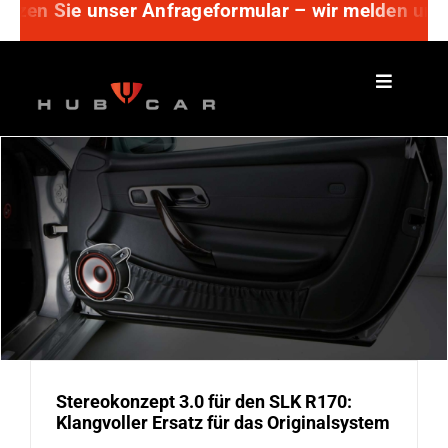
 nutzen Sie unser Anfrageformular – wir melden uns
Zum
Inhalt
springen
Stereokonzept 3.0 für den SLK R170:
Klangvoller Ersatz für das Originalsystem