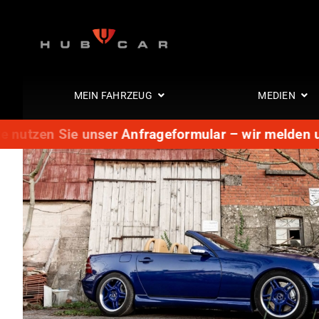
Zum
Inhalt
springen
MEIN FAHRZEUG
MEDIEN
e nutzen Sie unser Anfrageformular – wir melden u
Interieur
Leder statt S
Lederaussta
Glaswindsch
Sitze
Stereokonzep
Innenraum
Innenraum S
Leder statt L