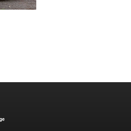
ttung
Dachmodul
tungs-
Lichtmodul
uge