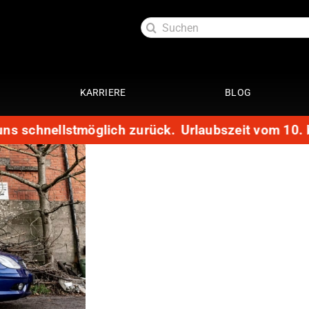
Suche
nach:
KARRIERE
BLOG
ns schnellstmöglich zurück.
Urlaubszeit vom 10. bi
Exterieur
Service
oftlack
Auspuffanlage 4 Zylinder
29 Punkte Check
ttung
Auspuffanlage 6 Zylinder
Kundendienst
ott
Fahrwerke
Getriebespülung
Reparatur
Performance
te
Restauration
Lackaufbereitung
Leistungssteigerung
Getriebeoptimierung
anierung
Elektrik
ack