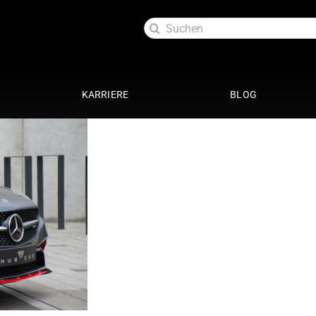
Suche
nach:
KARRIERE
BLOG
Exterieur
Service
oftlack
Auspuffanlage 4 Zylinder
29 Punkte Check
ttung
Auspuffanlage 6 Zylinder
Kundendienst
ott
Fahrwerke
Getriebespülung
Reparatur
Performance
te
Restauration
Lackaufbereitung
Leistungssteigerung
Getriebeoptimierung
anierung
Elektrik
ack