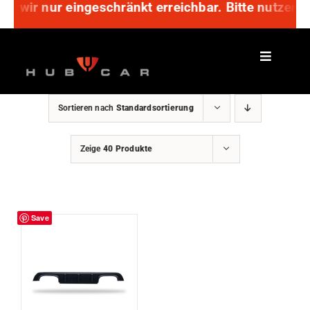
nd wir nur eingeschränkt erreichbar. Bitte nutzen 
Zum
Inhalt
springen
Sortieren nach
Standardsortierung
Zeige
40 Produkte
Save