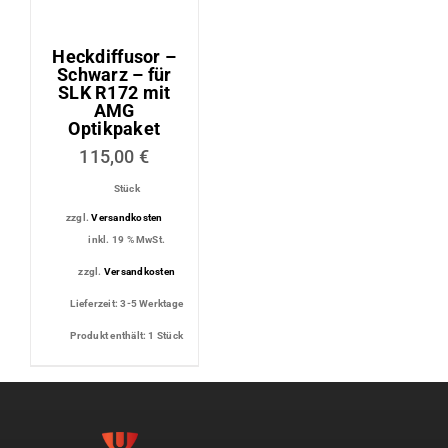
Heckdiffusor –
Schwarz – für
SLK R172 mit
AMG
Optikpaket
115,00
€
Stück
zzgl.
Versandkosten
inkl. 19 % MwSt.
zzgl.
Versandkosten
Lieferzeit:
3-5 Werktage
Produkt enthält: 1
Stück