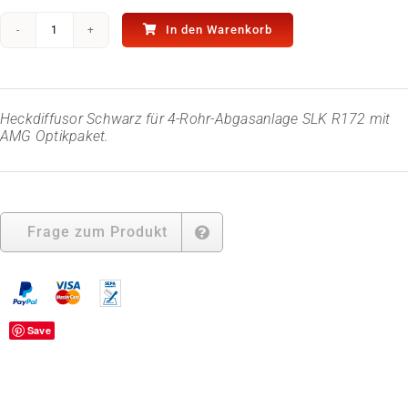
In den Warenkorb
Heckdiffusor
-
Schwarz
-
für
Heckdiffusor Schwarz für 4-Rohr-Abgasanlage SLK R172 mit
SLK
AMG Optikpaket.
R172
mit
AMG
Optikpaket
Menge
Frage zum Produkt
Save