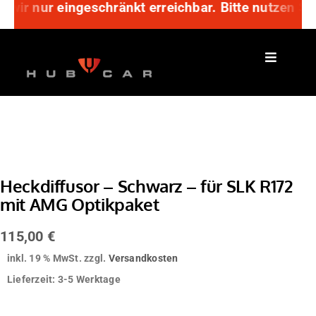
 wir nur eingeschränkt erreichbar. Bitte nutzen Si
Zum
Inhalt
springen
Heckdiffusor – Schwarz – für SLK R172
mit AMG Optikpaket
115,00
€
inkl. 19 % MwSt.
zzgl.
Versandkosten
Lieferzeit:
3-5 Werktage