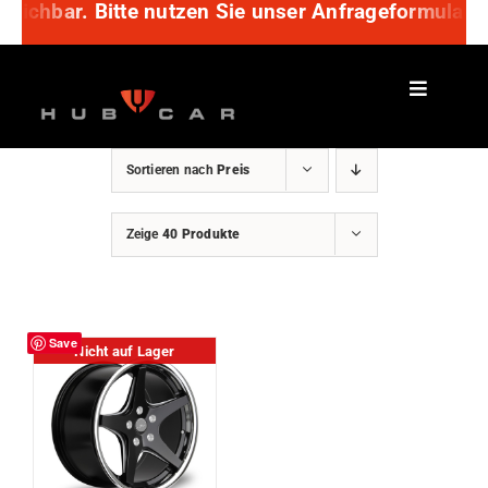
rreichbar. Bitte nutzen Sie unser Anfrageformular 
Zum
Inhalt
springen
Sortieren nach
Preis
Zeige
40 Produkte
Save
Nicht auf Lager