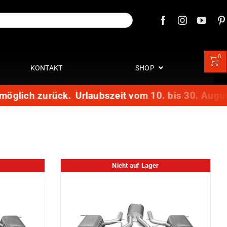
0
KONTAKT
SHOP
öglich zurück.
Urlaubszeit vom 10. bis 30. August:
Nicht auf Lager