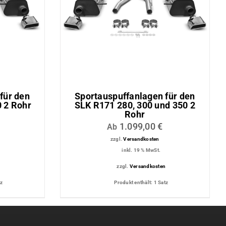
für den
Sportauspuffanlagen für den
 2 Rohr
SLK R171 280, 300 und 350 2
Rohr
1.099,00
€
Ab
zzgl.
Versandkosten
inkl. 19 % MwSt.
n
zzgl.
Versandkosten
tz
Produkt enthält: 1
Satz