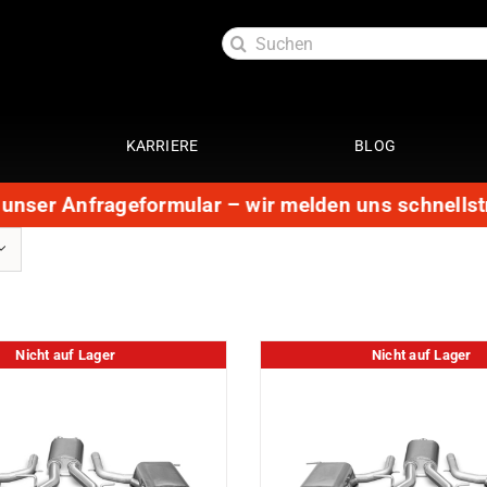
Suche
nach:
KARRIERE
BLOG
 unser Anfrageformular – wir melden uns schnellstm
Exterieur
Service
oftlack
Auspuffanlage 4 Zylinder
29 Punkte Check
ttung
Auspuffanlage 6 Zylinder
Kundendienst
ott
Fahrwerke
Getriebespülung
Reparatur
Nicht auf Lager
Nicht auf Lager
Performance
te
Restauration
Lackaufbereitung
Leistungssteigerung
Getriebeoptimierung
anierung
Elektrik
ack