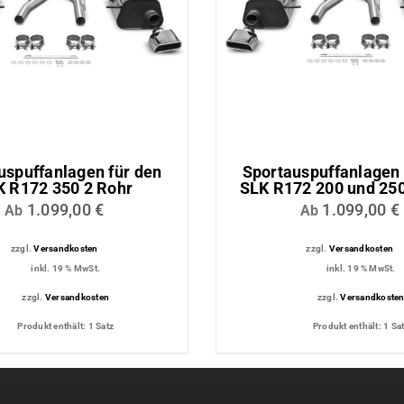
ttung
Dachmodul
tungs-
Lichtmodul
uspuffanlagen für den
Sportauspuffanlagen 
K R172 350 2 Rohr
SLK R172 200 und 250
1.099,00
€
1.099,00
€
Ab
Ab
zzgl.
Versandkosten
zzgl.
Versandkosten
inkl. 19 % MwSt.
inkl. 19 % MwSt.
zzgl.
Versandkosten
zzgl.
Versandkoste
Produkt enthält: 1
Satz
Produkt enthält: 1
Sa