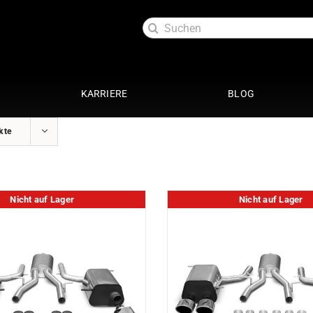
Suche
nach:
KARRIERE
BLOG
kte
Exterieur
Service
oftlack
Auspuffanlage 4 Zylinder
29 Punkte Check
ttung
Auspuffanlage 6 Zylinder
Kundendienst
Nicht auf Lager
Nicht auf Lager
ott
Fahrwerke
Getriebespülung
Reparatur
Performance
te
Restauration
Lackaufbereitung
Leistungssteigerung
Getriebeoptimierung
anierung
Elektrik
ack