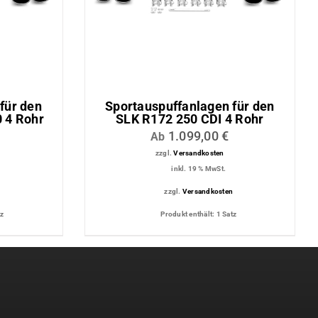
für den
Sportauspuffanlagen für den
 4 Rohr
SLK R172 250 CDI 4 Rohr
1.099,00
€
Ab
zzgl.
Versandkosten
inkl. 19 % MwSt.
n
zzgl.
Versandkosten
tz
Produkt enthält: 1
Satz