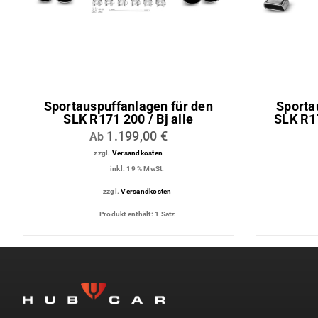
Lederaussta
Lederausstat
Rechner
Sportauspuffanlagen für den
Sporta
SLK R171 200 / Bj alle
SLK R1
1.199,00
€
Ab
zzgl.
Versandkosten
inkl. 19 % MwSt.
zzgl.
Versandkosten
Produkt enthält: 1
Satz