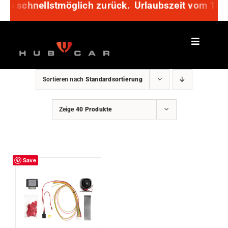
uns schnellstmöglich zurück.
Zum
Urlaubszeit vom 10. b
Inhalt
springen
Sortieren nach
Standardsortierung
Zeige
40 Produkte
Save