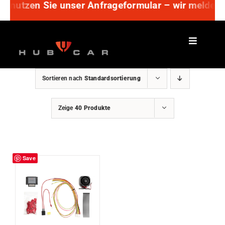
tte nutzen Sie unser Anfrageformular – wir melden 
Zum
Inhalt
springen
Sortieren nach
Standardsortierung
Zeige
40 Produkte
Save