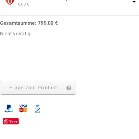
0,00 
€
Gesamtsumme:
799,00
€
Nicht vorrätig
Frage zum Produkt
Save