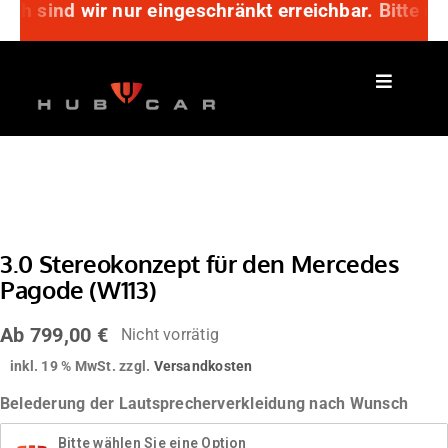
ch sind wir nur eingeschränkt erreichbar. Bitte nu
Zum
Inhalt
springen
3.0 Stereokonzept für den Mercedes
Pagode (W113)
Ab
799,00
€
Nicht vorrätig
inkl. 19 % MwSt.
zzgl.
Versandkosten
Belederung der Lautsprecherverkleidung nach Wunsch
Bitte wählen Sie eine Option