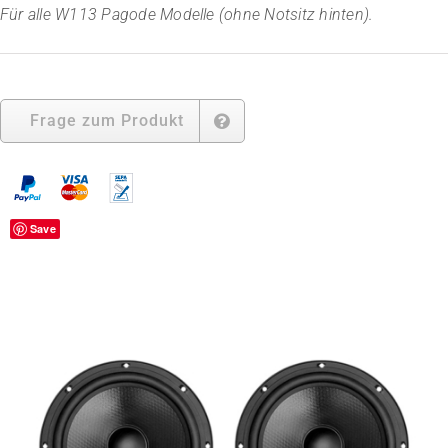
Für alle
W113 Pagode Modelle (ohne Notsitz hinten).
Frage zum Produkt
Save