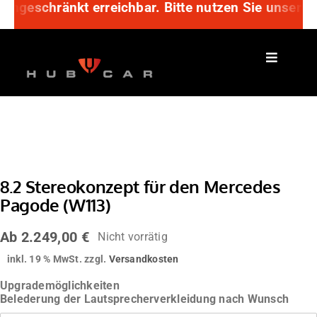
ingeschränkt erreichbar. Bitte nutzen Sie unser A
Zum
Inhalt
springen
8.2 Stereokonzept für den Mercedes
Pagode (W113)
Ab
2.249,00
€
Nicht vorrätig
inkl. 19 % MwSt.
zzgl.
Versandkosten
Upgrademöglichkeiten
Belederung der Lautsprecherverkleidung nach Wunsch