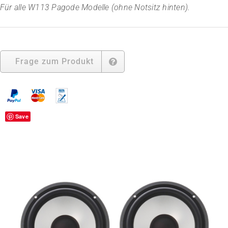
Für alle
W113 Pagode Modelle (ohne Notsitz hinten).
Frage zum Produkt
Save