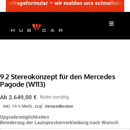
r Anfrageformular – wir melden uns schnellstmöglic
Zum
Inhalt
springen
9.2 Stereokonzept für den Mercedes
Pagode (W113)
Ab
2.649,00
€
Nicht vorrätig
inkl. 19 % MwSt.
zzgl.
Versandkosten
Upgrademöglichkeiten
Belederung der Lautsprecherverkleidung nach Wunsch