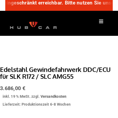
 eingeschränkt erreichbar. Bitte nutzen Sie unser
Zum
Inhalt
springen
Edelstahl Gewindefahrwerk DDC/ECU
für SLK R172 / SLC AMG55
3.686,00
€
inkl. 19 % MwSt.
zzgl.
Versandkosten
Lieferzeit:
Produktionszeit 6-8 Wochen