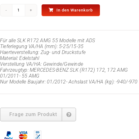
In den Warenkorb
Edelstahl
Gewindefahrwerk
DDC/ECU
für
SLK
Für alle SLK R172 AMG 55 Modelle mit ADS
R172
Tieferlegung VA/HA (mm): 5-25/15-35
/
Haerteverstellung: Zug- und Druckstufe
SLC
Material: Edelstahl
AMG55
Verstellung VA/HA: Gewinde/Gewinde
Menge
Fahrzeugtyp: MERCEDES-BENZ SLK (R172) 172, 172 AMG
01/2011- 55 AMG
Nur Modelle Baujahr: 01/2012- Achslast VA/HA (kg): -940/-970
Frage zum Produkt