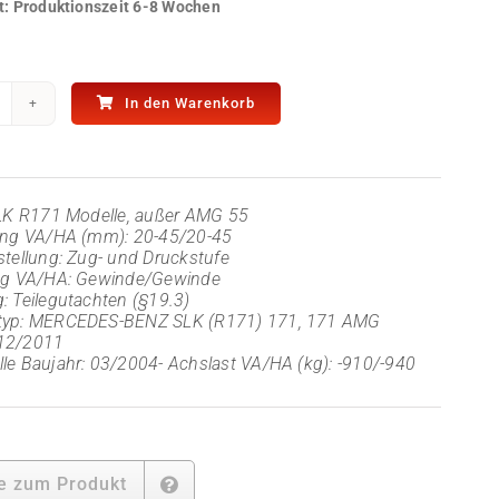
t:
Produktionszeit 6-8 Wochen
In den Warenkorb
elstahl
ewindefahrwerk
3
r
LK
SLK R171 Modelle, außer AMG 55
171
ung VA/HA (mm): 20-45/20-45
enge
stellung: Zug- und Druckstufe
ung VA/HA: Gewinde/Gewinde
: Teilegutachten (§19.3)
typ: MERCEDES-BENZ SLK (R171) 171, 171 AMG
12/2011
le Baujahr: 03/2004- Achslast VA/HA (kg): -910/-940
e zum Produkt