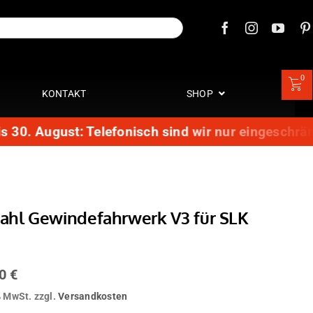
0
KONTAKT
SHOP
0. August: Telefonisch sind wir nur eingeschränkt 
tahl Gewindefahrwerk V3 für SLK
00
€
% MwSt.
zzgl.
Versandkosten