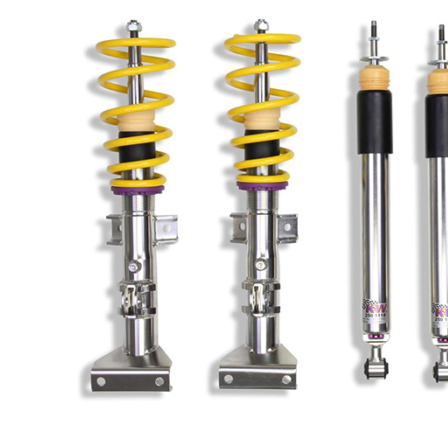
Lederaussta
Lederausstat
Rechner