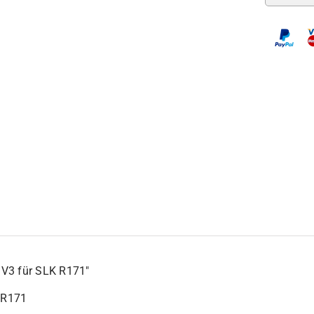
 V3 für SLK R171″
 R171