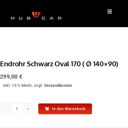
Zum
Inhalt
springen
Endrohr Schwarz Oval 170 ( Ø 140×90)
299,00
€
inkl. 19 % MwSt.
zzgl.
Versandkosten
In den Warenkorb
Endrohr
Schwarz
Oval
170