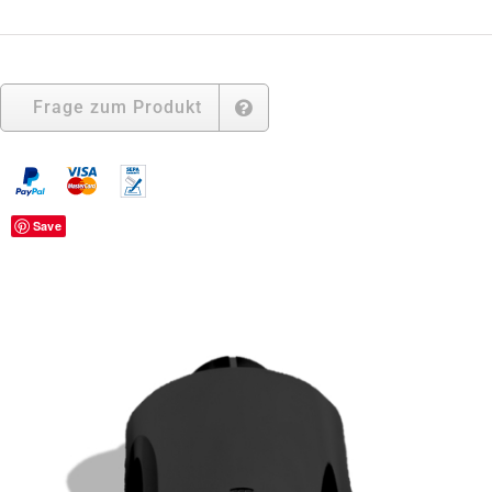
(
Ø
140x90)
Menge
Frage zum Produkt
Save