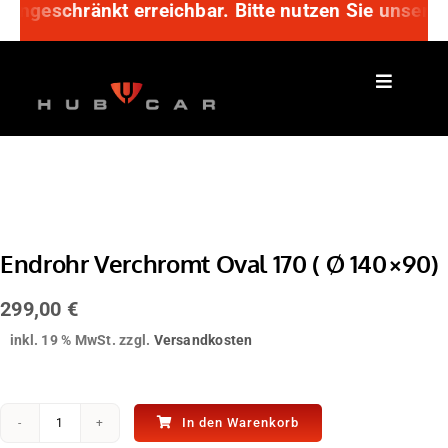
 eingeschränkt erreichbar. Bitte nutzen Sie unser 
Zum
Inhalt
springen
Endrohr Verchromt Oval 170 ( Ø 140×90)
299,00
€
inkl. 19 % MwSt.
zzgl.
Versandkosten
In den Warenkorb
Endrohr