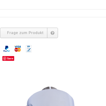
Verchromt
Oval
170
(
Ø
140x90)
Menge
Frage zum Produkt
Save