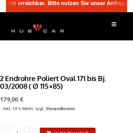
ränkt erreichbar. Bitte nutzen Sie unser Anfragef
Zum
Inhalt
springen
2 Endrohre Poliert Oval 171 bis Bj.
03/2008 ( Ø 115×85)
179,00
€
inkl. 19 % MwSt.
zzgl.
Versandkosten