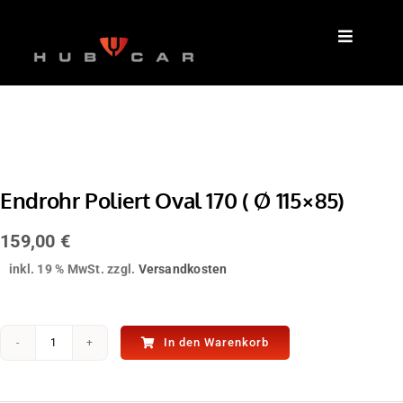
Zum
Inhalt
springen
Endrohr Poliert Oval 170 ( Ø 115×85)
159,00
€
inkl. 19 % MwSt.
zzgl.
Versandkosten
In den Warenkorb
Endrohr
Poliert
Oval
170