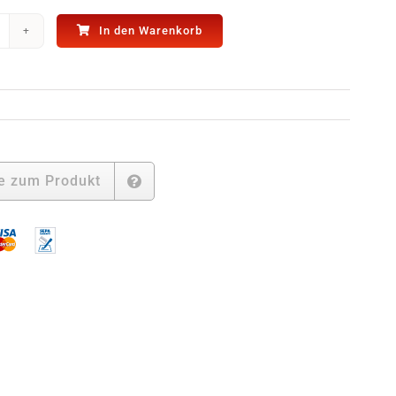
In den Warenkorb
ndrohr
chwarz
val
70
15x85)
enge
e zum Produkt