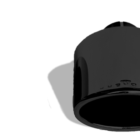
Lederaussta
Lederausstat
Rechner