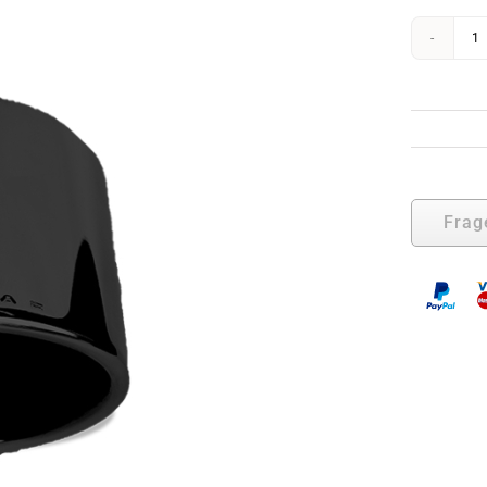
ttung
Dachmodul
E
tungs-
Lichtmodul
S
O
1
(
Ø
1
M
Frag