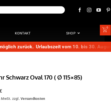
0
KONTAKT
SHOP
glich zurück.
Urlaubszeit vom 10. bis 30. August: 
r Schwarz Oval 170 ( Ø 115×85)
€
% MwSt.
zzgl.
Versandkosten