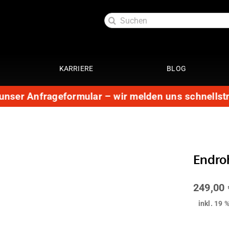
Suche
nach:
KARRIERE
BLOG
unser Anfrageformular – wir melden uns schnellstmö
Exterieur
Service
oftlack
Auspuffanlage 4 Zylinder
29 Punkte Check
ttung
Auspuffanlage 6 Zylinder
Kundendienst
ott
Fahrwerke
Getriebespülung
Endroh
Reparatur
Performance
te
Restauration
249,00
Lackaufbereitung
Leistungssteigerung
Getriebeoptimierung
inkl. 19 
anierung
Elektrik
ack