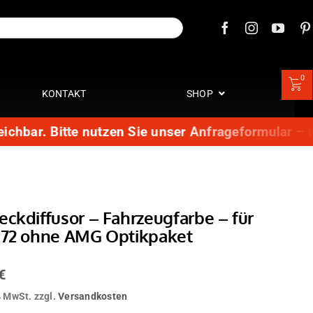
0
KONTAKT
SHOP
chbar. Bitte nutzen Sie unser Anfrageformular – wi
ckdiffusor – Fahrzeugfarbe – für
172 ohne AMG Optikpaket
€
% MwSt.
zzgl.
Versandkosten