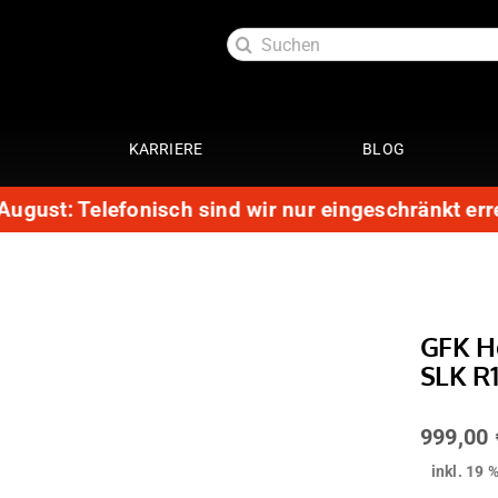
Suche
nach:
KARRIERE
BLOG
ust: Telefonisch sind wir nur eingeschränkt errei
Exterieur
Service
oftlack
Auspuffanlage 4 Zylinder
29 Punkte Check
ttung
Auspuffanlage 6 Zylinder
Kundendienst
ott
Fahrwerke
Getriebespülung
GFK He
Reparatur
SLK R
Performance
te
Restauration
Lackaufbereitung
Leistungssteigerung
999,00
Getriebeoptimierung
anierung
inkl. 19 
Elektrik
ack