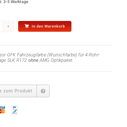
t:
3-5 Werktage
In den Warenkorb
FK
ckdiffusor
ahrzeugfarbe
sor GFK Fahrzeugfarbe (Wunschfarbe) für 4-Rohr-
r
age SLK R172
ohne
AMG Optikpaket.
LK
172
hne
MG
ptikpaket
enge
e zum Produkt