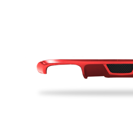
Lederaussta
Lederausstat
Rechner