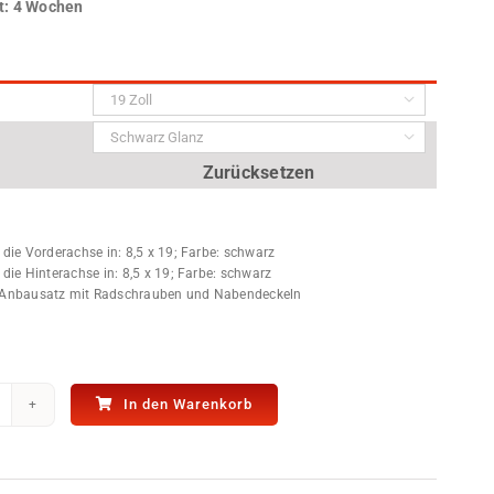
t:
4 Wochen


Zurücksetzen
 die Vorderachse in: 8,5 x 19; Farbe: schwarz
 die Hinterachse in: 8,5 x 19; Farbe: schwarz
 Anbausatz mit Radschrauben und Nabendeckeln
In den Warenkorb
ichtmetallfelgen
ufelgen
UB
AR