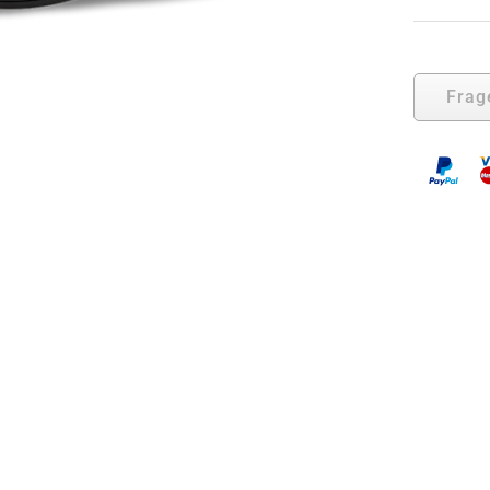
1
fü
M
S
Frag
1
M