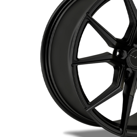
Lederaussta
Lederausstat
Rechner