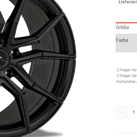
Lieferzei
ttung
Dachmodul
tungs-
Lichtmodul
Größe
Farbe
2 Felgen für
2 Felgen für
Kompletter
Le
Al
H
C