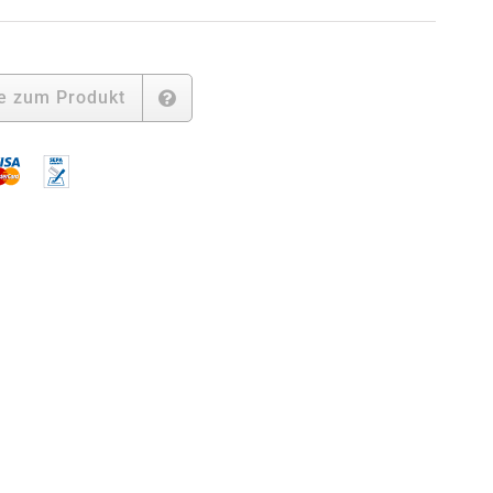
№
0
r
ercedes
LK
e zum Produkt
72
enge