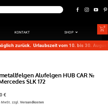
0
KONTAKT
SHOP
ich zurück.
Urlaubszeit vom 10. bis 30. August: Te
tmetallfelgen Alufelgen HUB CAR №
 Mercedes SLK 172
00
€
% MwSt.
zzgl.
Versandkosten