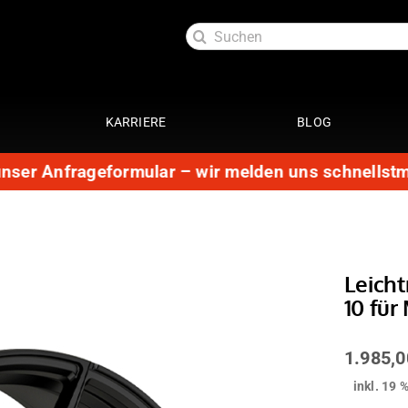
Suche
nach:
KARRIERE
BLOG
er Anfrageformular – wir melden uns schnellstmögl
Exterieur
Service
oftlack
Auspuffanlage 4 Zylinder
29 Punkte Check
ttung
Auspuffanlage 6 Zylinder
Kundendienst
ott
Fahrwerke
Getriebespülung
Leich
Reparatur
10 für
Performance
te
Restauration
Lackaufbereitung
Leistungssteigerung
1.985,
Getriebeoptimierung
anierung
inkl. 19 
Elektrik
ack