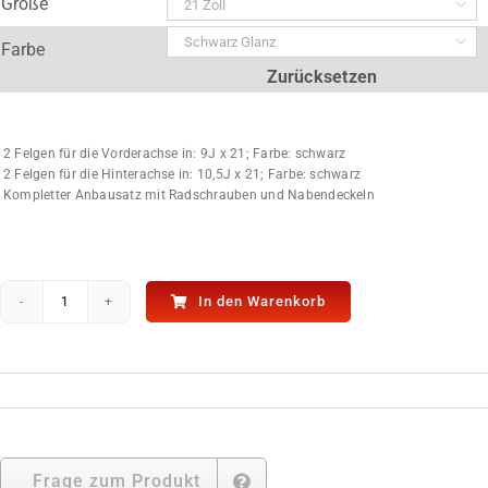
Größe


Farbe
Zurücksetzen
2 Felgen für die Vorderachse in: 9J x 21; Farbe: schwarz
2 Felgen für die Hinterachse in: 10,5J x 21; Farbe: schwarz
Kompletter Anbausatz mit Radschrauben und Nabendeckeln
In den Warenkorb
Felgen
HUB
CAR
№
7
für
Mercedes
GLC
Menge
Frage zum Produkt