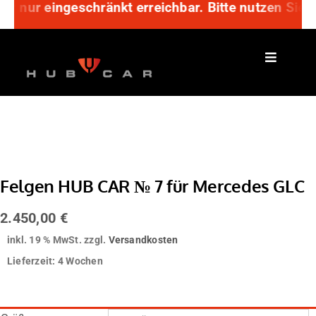
r nur eingeschränkt erreichbar. Bitte nutzen Sie 
Zum
Inhalt
springen
Felgen HUB CAR № 7 für Mercedes GLC
2.450,00
€
inkl. 19 % MwSt.
zzgl.
Versandkosten
Lieferzeit:
4 Wochen