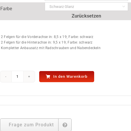

Farbe
Zurücksetzen
2 Felgen für die Vorderachse in: 8,5 x 19; Farbe: schwarz
2 Felgen für die Hinterachse in: 9,5 x 19; Farbe: schwarz
Kompletter Anbausatz mit Radschrauben und Nabendeckeln
In den Warenkorb
Leichtmetallfelgen
Alufelgen
HUB
CAR
№
7
für
Mercedes
SLK
Frage zum Produkt
172