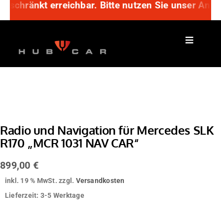
geschränkt erreichbar. Bitte nutzen Sie unser Anfr
Zum
Inhalt
springen
Radio und Navigation für Mercedes SLK
R170 „MCR 1031 NAV CAR“
899,00
€
inkl. 19 % MwSt.
zzgl.
Versandkosten
Lieferzeit:
3-5 Werktage