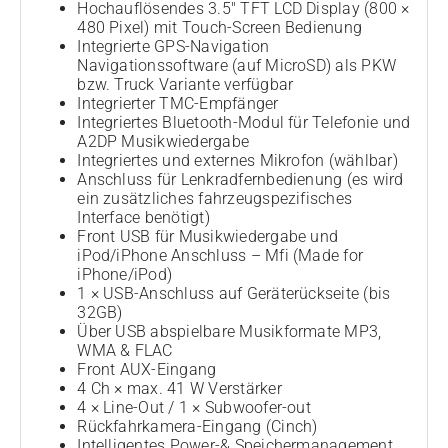
Hochauflösendes 3.5″ TFT LCD Display (800 ×
480 Pixel) mit Touch-Screen Bedienung
Integrierte GPS-Navigation
Navigationssoftware (auf MicroSD) als PKW
bzw. Truck Variante verfügbar
Integrierter TMC-Empfänger
Integriertes Bluetooth-Modul für Telefonie und
A2DP Musikwiedergabe
Integriertes und externes Mikrofon (wählbar)
Anschluss für Lenkradfernbedienung (es wird
ein zusätzliches fahrzeugspezifisches
Interface benötigt)
Front USB für Musikwiedergabe und
iPod/iPhone Anschluss – Mfi (Made for
iPhone/iPod)
1 × USB-Anschluss auf Geräterückseite (bis
32GB)
Über USB abspielbare Musikformate MP3,
WMA & FLAC
Front AUX-Eingang
4 Ch × max. 41 W Verstärker
4 × Line-Out / 1 × Subwoofer-out
Rückfahrkamera-Eingang (Cinch)
Intelligentes Power-& Speichermanagement