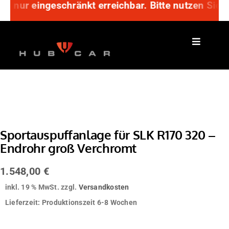
r nur eingeschränkt erreichbar. Bitte nutzen Sie 
Zum
Inhalt
springen
Sportauspuffanlage für SLK R170 320 –
Endrohr groß Verchromt
1.548,00
€
inkl. 19 % MwSt.
zzgl.
Versandkosten
Lieferzeit:
Produktionszeit 6-8 Wochen