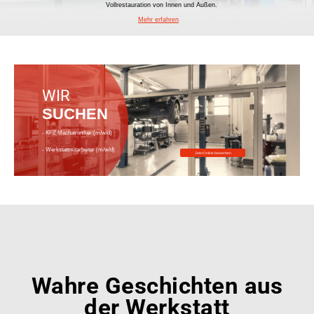
Vollrestauration von Innen und Außen.
Mehr erfahren
WIR
SUCHEN
- KFZ Mechatroniker (m/w/d)
- Werkstattmitarbeiter (m/w/d)
Jetzt Online bewerben
Wahre Geschichten aus
der Werkstatt