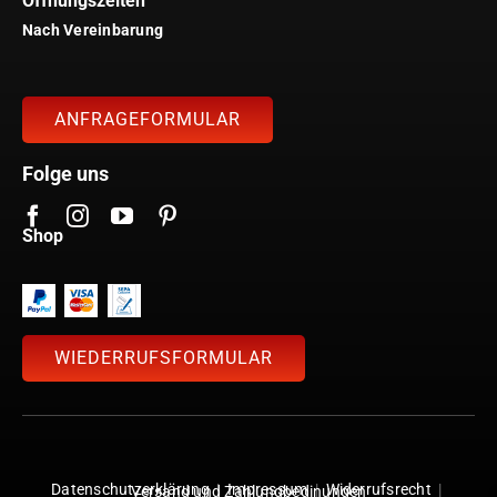
Öffnungszeiten
Nach Vereinbarung
ANFRAGEFORMULAR
Folge uns
Shop
WIEDERRUFSFORMULAR
Datenschutzerklärung
|
Impressum
|
Widerrufsrecht
|
Versand und Zahlungbedinungen