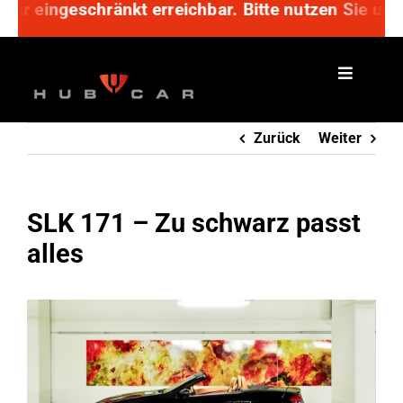
eingeschränkt erreichbar. Bitte nutzen Sie unser A
Zum
Inhalt
springen
Zurück
Weiter
SLK 171 – Zu schwarz passt
alles