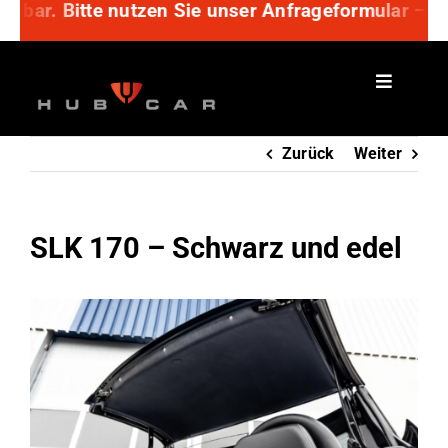
ar. Bitte nutzen Sie unser Anfrageformular – wir 
Zum
Inhalt
springen
Zurück
Weiter
SLK 170 – Schwarz und edel