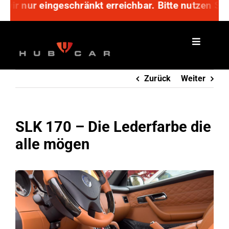
hränkt erreichbar. Bitte nutzen Sie unser Anfragef
Zum
Inhalt
springen
Zurück
Weiter
SLK 170 – Die Lederfarbe die
alle mögen