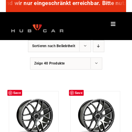
sind wir nur eingeschränkt erreichbar. Bitte nutz
Zum
Inhalt
springen
Sortieren nach
Beliebtheit
Zeige
40 Produkte
Save
Save