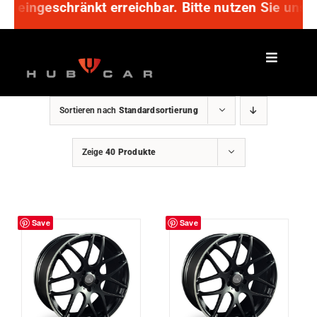
ur eingeschränkt erreichbar. Bitte nutzen Sie uns
Zum
Inhalt
springen
Sortieren nach
Standardsortierung
Zeige
40 Produkte
Save
Save