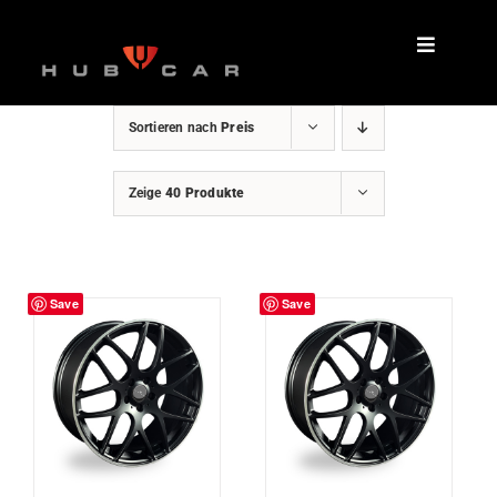
Zum
Inhalt
springen
Sortieren nach
Preis
Zeige
40 Produkte
Save
Save