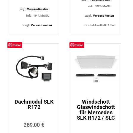
inkl. 19 % MwSt.
zzgl.
Versandkosten
inkl. 19 % MwSt.
zzgl.
Versandkosten
zzgl.
Versandkosten
Produkt enthält: 1
Set
Save
Save
Dachmodul SLK
Windschott
R172
Glaswindschott
für Mercedes
SLK R172 / SLC
289,00
€