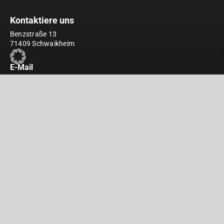
Kontaktiere uns
Benzstraße 13
71409 Schwaikheim
E-Mail
info(at)hub-car.com
Telefon
+49 (0) 71 95 – 59298-20
Telefonzeiten
Mo-Fr: 9-12 / 14-16
und nach Vereinbarung
Öffnungszeiten
Nach Vereinbarung