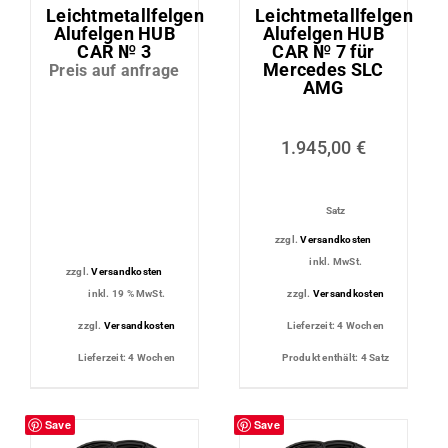
Leichtmetallfelgen
Leichtmetallfelgen
Alufelgen HUB
Alufelgen HUB
CAR № 3
CAR № 7 für
Mercedes SLC
Preis auf anfrage
AMG
1.945,00
€
Satz
zzgl.
Versandkosten
inkl. MwSt.
zzgl.
Versandkosten
inkl. 19 % MwSt.
zzgl.
Versandkosten
zzgl.
Versandkosten
Lieferzeit:
4 Wochen
Lieferzeit:
4 Wochen
Produkt enthält: 4
Satz
Save
Save