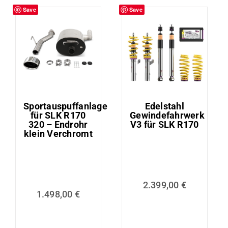
Save
Save
Sportauspuffanlage
Edelstahl
für SLK R170
Gewindefahrwerk
320 – Endrohr
V3 für SLK R170
klein Verchromt
2.399,00
€
1.498,00
€