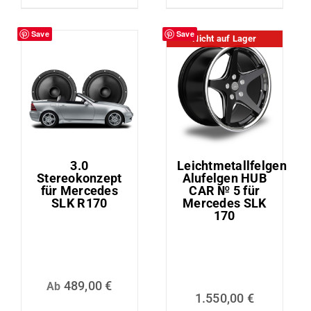
Save
Save
Nicht auf Lager
3.0
Leichtmetallfelgen
Stereokonzept
Alufelgen HUB
für Mercedes
CAR № 5 für
SLK R170
Mercedes SLK
170
489,00
€
Ab
1.550,00
€