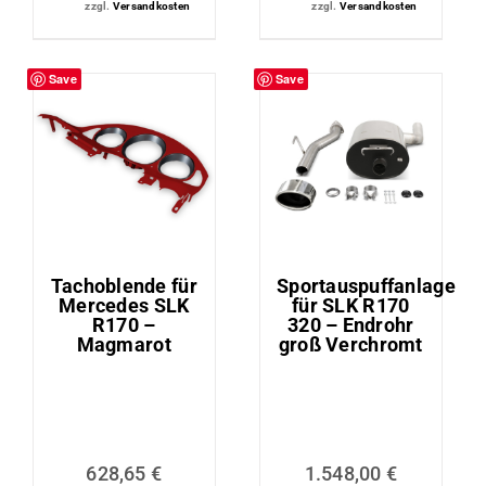
zzgl.
Versandkosten
zzgl.
Versandkosten
Save
Save
Tachoblende für
Sportauspuffanlage
Mercedes SLK
für SLK R170
R170 –
320 – Endrohr
Magmarot
groß Verchromt
628,65
€
1.548,00
€