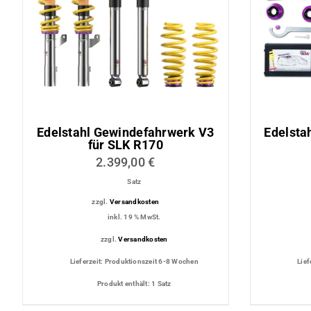
Lederaussta
Lederausstat
Rechner
Edelstahl Gewindefahrwerk V3
Edelsta
für SLK R170
2.399,00
€
Satz
zzgl.
Versandkosten
inkl. 19 % MwSt.
zzgl.
Versandkosten
Lieferzeit:
Produktionszeit 6-8 Wochen
Lief
Produkt enthält: 1
Satz