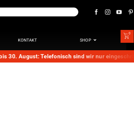
0
KONTAKT
SHOP
s 30. August: Telefonisch sind wir nur eingeschrän
erk SLK
n SLK R170
ffanlagen
Zylinder