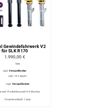
ttung
Dachmodul
tungs-
Glaswindschott
Auspu
Lichtmodul
SLK R170
für 6 
hl Gewindefahrwerk V2
für SLK R170
1.990,00
€
Satz
zzgl.
Versandkosten
inkl. 19 % MwSt.
zzgl.
Versandkosten
erzeit:
Produktionszeit 6-8 Wochen
Produkt enthält: 1
Satz