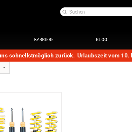
Suche
nach:
KARRIERE
BLOG
ns schnellstmöglich zurück.
Urlaubszeit vom 10. bi
Exterieur
Service
oftlack
Auspuffanlage 4 Zylinder
29 Punkte Check
Stereokonzept
Fahrw
ttung
Auspuffanlage 6 Zylinder
Kundendienst
SLK R170
R170
ott
Fahrwerke
Getriebespülung
Reparatur
Radio und Navi
Performance
te
Restauration
Mercedes SLK
Felge
R170
Lackaufbereitung
Leistungssteigerung
Getriebeoptimierung
Auspu
anierung
Module SLKR170
für 4 
Elektrik
ack