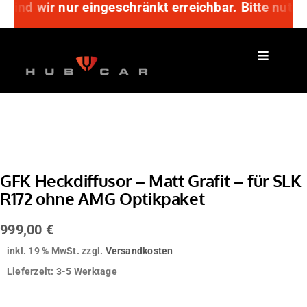
sind wir nur eingeschränkt erreichbar. Bitte nutz
Zum
Inhalt
springen
GFK Heckdiffusor – Matt Grafit – für SLK
R172 ohne AMG Optikpaket
999,00
€
inkl. 19 % MwSt.
zzgl.
Versandkosten
Lieferzeit:
3-5 Werktage