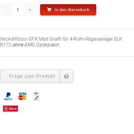
In den Warenkorb
GFK
Heckdiffusor
-
Matt
Grafit
Heckdiffusor GFK Matt Grafit für 4-Rohr-Abgasanlage SLK
-
R172
ohne
AMG Optikpaket.
für
SLK
R172
ohne
AMG
Optikpaket
Frage zum Produkt
Menge
Save